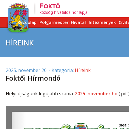
Kezdőlap
Polgármesteri Hivatal
Intézmények
Civil
HÍREINK
2025. november 20.
- Kategória:
Híreink
Foktői Hírmondó
Helyi újságunk legújabb száma:
2025. november hó
(.pdf