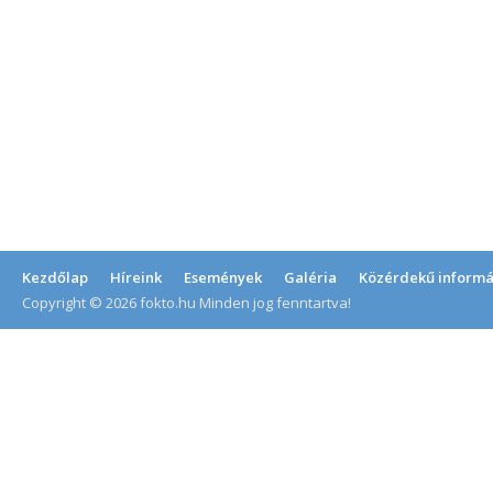
Kezdőlap
Híreink
Események
Galéria
Közérdekű informá
Copyright © 2026 fokto.hu Minden jog fenntartva!