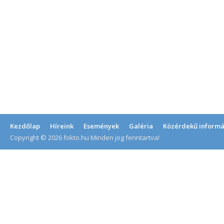
Kezdőlap
Híreink
Események
Galéria
Közérdekű informá
Copyright © 2026 fokto.hu Minden jog fenntartva!