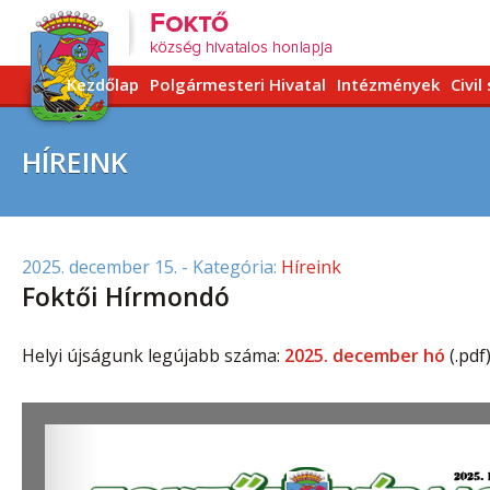
Kezdőlap
Polgármesteri Hivatal
Intézmények
Civil
HÍREINK
2025. december 15.
- Kategória:
Híreink
Foktői Hírmondó
Helyi újságunk legújabb száma:
2025. december hó
(.pdf