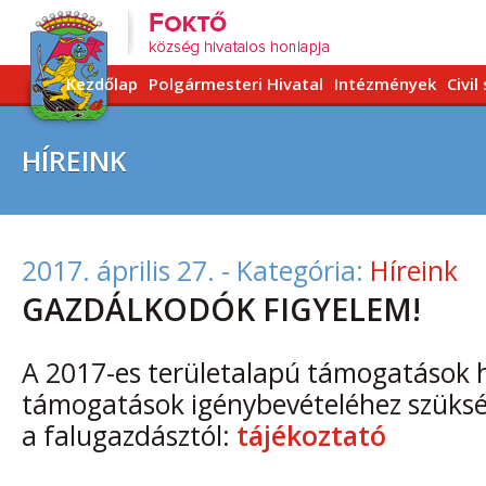
Kezdőlap
Polgármesteri Hivatal
Intézmények
Civil
HÍREINK
2017. április 27.
- Kategória:
Híreink
GAZDÁLKODÓK FIGYELEM!
A 2017-es területalapú támogatások h
támogatások igénybevételéhez szüksé
a falugazdásztól:
tájékoztató