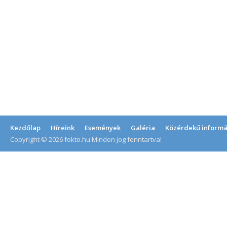
Kezdőlap
Híreink
Események
Galéria
Közérdekű informá
Copyright © 2026 fokto.hu Minden jog fenntartva!