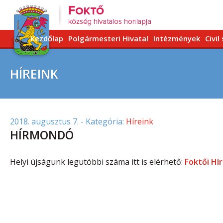
Kezdőlap
Polgármesteri Hivatal
Intézmények
Civil
HÍREINK
2018. augusztus 7.
- Kategória:
Híreink
HÍRMONDÓ
Helyi újságunk legutóbbi száma itt is elérhető:
Foktői Hí