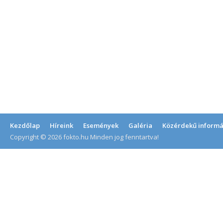
Kezdőlap
Híreink
Események
Galéria
Közérdekű informá
Copyright © 2026 fokto.hu Minden jog fenntartva!