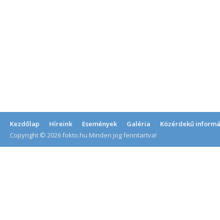
Kezdőlap
Híreink
Események
Galéria
Közérdekű informá
Copyright © 2026 fokto.hu Minden jog fenntartva!