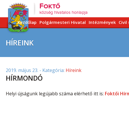
Kezdőlap
Polgármesteri Hivatal
Intézmények
Civil
HÍREINK
2019. május 23.
- Kategória:
Híreink
HÍRMONDÓ
Helyi újságunk legújabb száma elérhető itt is:
Foktői Hír