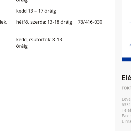
kedd 13 – 17 óráig
ek,
hétfő, szerda: 13-18 óráig
78/416-030
kedd, csütörtök: 8-13
óráig
El
FOK
Leve
6331
Tele
Fax:
E-ma