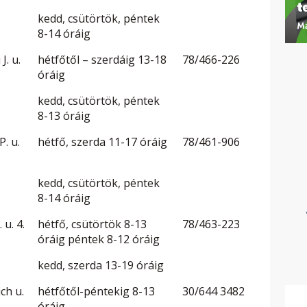
kedd, csütörtök, péntek
8-14 óráig
J. u.
hétfőtől – szerdáig 13-18
78/466-226
óráig
kedd, csütörtök, péntek
8-13 óráig
. u.
hétfő, szerda 11-17 óráig
78/461-906
kedd, csütörtök, péntek
8-14 óráig
 u. 4.
hétfő, csütörtök 8-13
78/463-223
óráig péntek 8-12 óráig
kedd, szerda 13-19 óráig
ch u.
hétfőtől-péntekig 8-13
30/644 3482
óráig