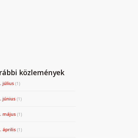
rábbi közlemények
. július
(1)
. június
(1)
. május
(1)
 április
(1)