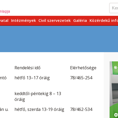
vatal
Intézmények
Civil szervezetek
Galéria
Közérdekű inf
Rendelési idő
Elérhetősége
antó
hétfő 13–17 óráig
78/465-254
keddtől-péntekig 8 – 13
óráig
án u.
hétfő, szerda 13-19 óráig
78/462-534