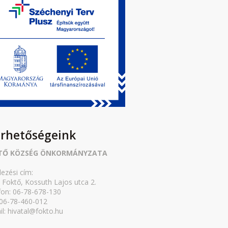
érhetőségeink
TŐ KÖZSÉG ÖNKORMÁNYZATA
lezési cím:
 Foktő, Kossuth Lajos utca 2.
fon: 06-78-678-130
 06-78-460-012
il: hivatal@fokto.hu