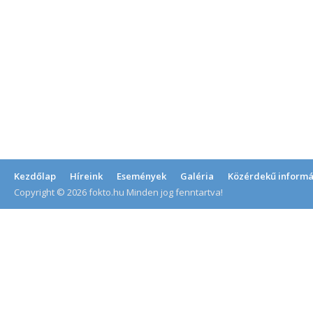
Kezdőlap
Híreink
Események
Galéria
Közérdekű informá
Copyright © 2026 fokto.hu Minden jog fenntartva!