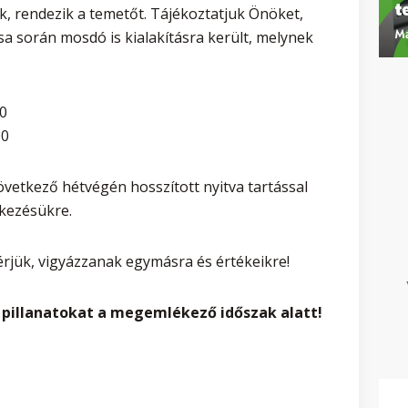
ák, rendezik a temetőt. Tájékoztatjuk Önöket,
ása során mosdó is kialakításra került, melynek
0
00
vetkező hétvégén hosszított nyitva tartással
lkezésükre.
rjük, vigyázzanak egymásra és értékeikre!
pillanatokat a megemlékező időszak alatt!