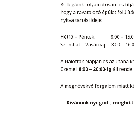
Kollégáink folyamatosan tisztítj
hogy a ravatalozó épület felújít
nyitva tartási ideje:
Hétfő – Péntek: 8:00 – 15:0
Szombat – Vasárnap: 8:00 – 16:
A Halottak Napján és az utána kö
üzemel:
8:00 – 20:00-ig
áll rende
A megnövekvő forgalom miatt ké
Kívánunk nyugodt, meghitt 