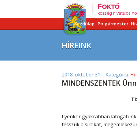
Kezdőlap
Polgármesteri Hi
HÍREINK
2018. október 31.
- Kategória:
Hí
MINDENSZENTEK Ünn
TI
Ilyenkor gyakrabban látogatunk 
tesszük a sírokat, megemlékezün