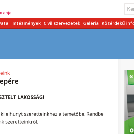
vatal
Intézmények
Civil szervezetek
Galéria
Közérdekű inf
reink
epére
SZTELT LAKOSSÁG!
ki elhunyt szeretteinkhez a temetőbe. Rendbe
k szeretteinkről.