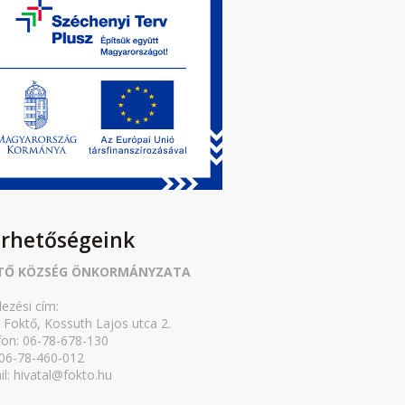
érhetőségeink
TŐ KÖZSÉG ÖNKORMÁNYZATA
lezési cím:
 Foktő, Kossuth Lajos utca 2.
fon: 06-78-678-130
 06-78-460-012
il: hivatal@fokto.hu