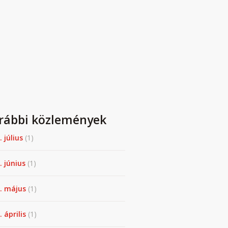
rábbi közlemények
. július
(1)
. június
(1)
. május
(1)
 április
(1)