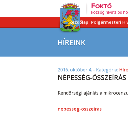
Kezdőlap
Polgármesteri Hi
HÍREINK
2016. október 4.
- Kategória:
Hír
NÉPESSÉG-ÖSSZEÍRÁS
Rendőrségi ajánlás a mikrocenz
nepesseg-osszeiras