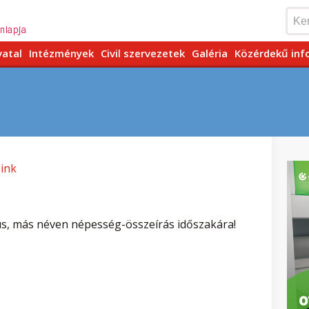
vatal
Intézmények
Civil szervezetek
Galéria
Közérdekű inf
eink
us, más néven népesség-összeírás időszakára!