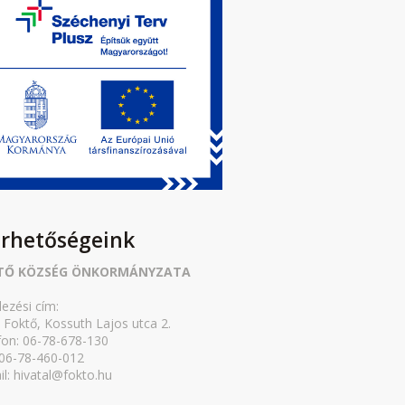
érhetőségeink
TŐ KÖZSÉG ÖNKORMÁNYZATA
lezési cím:
 Foktő, Kossuth Lajos utca 2.
fon: 06-78-678-130
 06-78-460-012
il: hivatal@fokto.hu