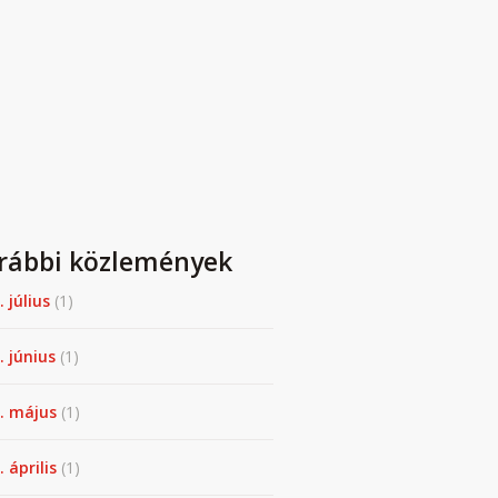
rábbi közlemények
. július
(1)
. június
(1)
. május
(1)
 április
(1)