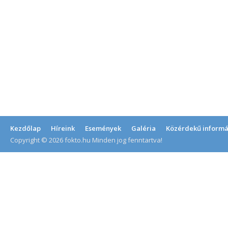
Kezdőlap
Híreink
Események
Galéria
Közérdekű informá
Copyright © 2026 fokto.hu Minden jog fenntartva!