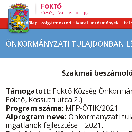
Kezdőlap
Polgármesteri Hivatal
Intézmények
Civil
ÖNKORMÁNYZATI TULAJDONBAN LÉV
Szakmai beszámol
Támogatott:
Foktő Község Önkormán
Foktő, Kossuth utca 2.)
Program száma:
MFP-ÖTIK/2021
Alprogram neve:
Önkormányzati tul
ingatlanok fejlesztése – 2021.