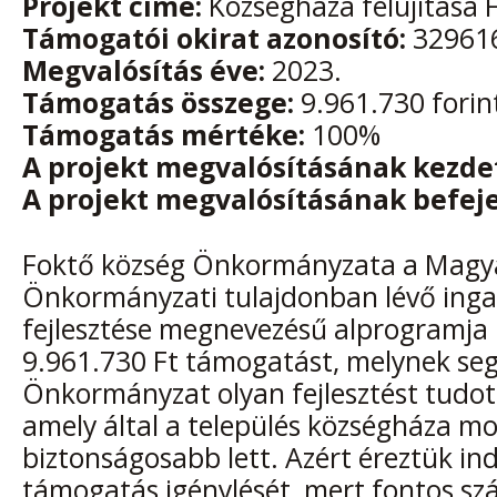
Projekt címe:
Községháza felújítása 
Támogatói okirat azonosító:
32961
Megvalósítás éve:
2023.
Támogatás összege:
9.961.730 forin
Támogatás mértéke:
100%
A projekt megvalósításának kezde
A projekt megvalósításának befeje
Foktő község Önkormányzata a Magy
Önkormányzati tulajdonban lévő inga
fejlesztése megnevezésű alprogramja
9.961.730 Ft támogatást, melynek seg
Önkormányzat olyan fejlesztést tudot
amely által a település községháza m
biztonságosabb lett. Azért éreztük in
támogatás igénylését, mert fontos s