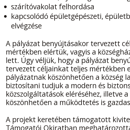
szárítóvakolat felhordása
kapcsolódó épületgépészeti, épüle
elvégzése
A pályázat benyújtásakor tervezett cél
mértékben elértük, vagyis a községhá
lett. Úgy véljük, hogy a pályázat beny
tervezett céljainkat teljes mértékben e
pályázatnak köszönhetően a község l
biztosítani tudjuk a modern és bizton
közszolgáltatások eléréséhez, illetve a
köszönhetően a működtetés is gazdas
A projekt keretében támogatott kivite
Támogatói Okiratban meghatározottak