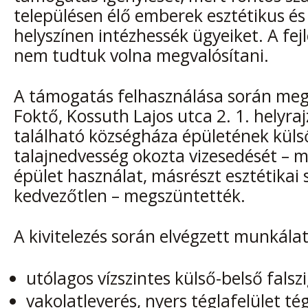
településen élő emberek esztétikus és 
helyszínen intézhessék ügyeiket. A fej
nem tudtuk volna megvalósítani.
A támogatás felhasználása során meg
Foktő, Kossuth Lajos utca 2. 1. helyra
található községháza épületének küls
talajnedvesség okozta vizesedését – m
épület használat, másrészt esztétikai
kedvezőtlen – megszüntették.
A kivitelezés során elvégzett munkála
utólagos vízszintes külső-belső falsz
vakolatleverés, nyers téglafelület tég