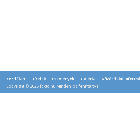
Kezdőlap
Híreink
Események
Galéria
Közérdekű informá
Copyright © 2026 fokto.hu Minden jog fenntartva!