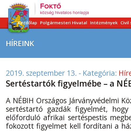
Kezdőlap
Polgármesteri Hivatal
Intézmények
Civil
HÍREINK
2019. szeptember 13.
- Kategória:
Hír
Sertéstartók figyelmébe – a NÉ
A NÉBIH Országos Járványvédelmi Köz
sertéstartó gazdák figyelmét, hog
előforduló afrikai sertéspestis meg
fokozott figyelmet kell fordítani a h