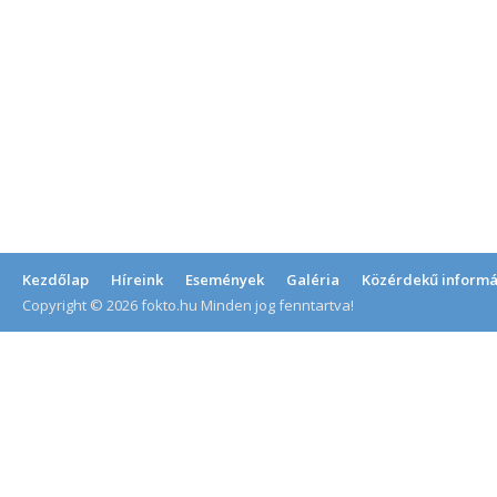
Kezdőlap
Híreink
Események
Galéria
Közérdekű informá
Copyright © 2026 fokto.hu Minden jog fenntartva!