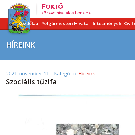
Kezdőlap
Polgármesteri Hivatal
Intézmények
Civil
HÍREINK
2021. november 11.
- Kategória:
Híreink
Szociális tűzifa