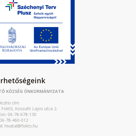
érhetőségeink
TŐ KÖZSÉG ÖNKORMÁNYZATA
lezési cím:
 Foktő, Kossuth Lajos utca 2.
fon: 06-78-678-130
 06-78-460-012
il: hivatal@fokto.hu