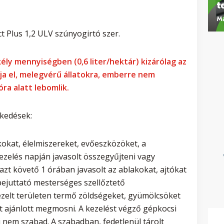
t Plus 1,2 ULV szúnyogirtó szer.
ély mennyiségben (0,6 liter/hektár) kizárólag az
a el, melegvérű állatokra, emberre nem
ra alatt lebomlik.
zkedések:
okat, élelmiszereket, evőeszközöket, a
ezelés napján javasolt összegyűjteni vagy
z azt követő 1 órában javasolt az ablakokat, ajtókat
 bejuttató mesterséges szellőztető
ezelt területen termő zöldségeket, gyümölcsöket
t ajánlott megmosni. A kezelést végző gépkocsi
 nem szabad. A szabadban, fedetlenül tárolt