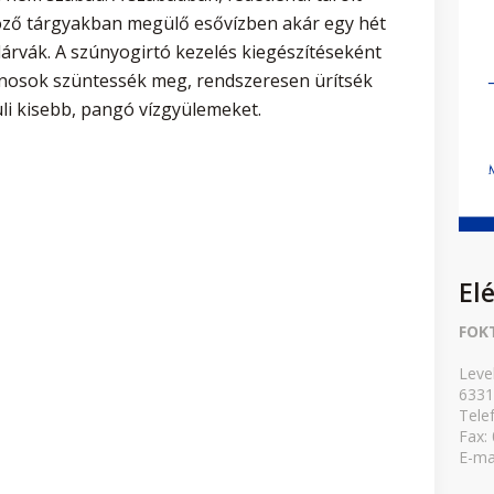
öző tárgyakban megülő esővízben akár egy hét
glárvák. A szúnyogirtó kezelés kiegészítéseként
donosok szüntessék meg, rendszeresen ürítsék
üli kisebb, pangó vízgyülemeket.
El
FOK
Leve
6331
Tele
Fax:
E-ma