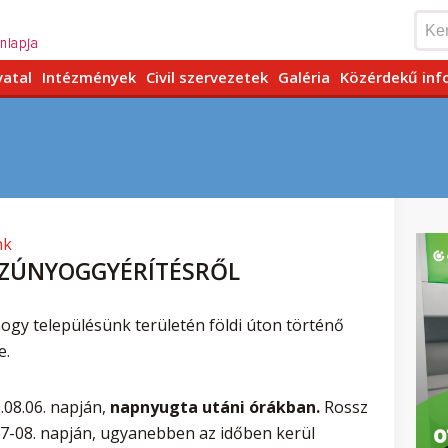
vatal
Intézmények
Civil szervezetek
Galéria
Közérdekű inf
nk
SZÚNYOGGYÉRÍTÉSRŐL
hogy településünk területén földi úton történő
e.
.08.06. napján,
napnyugta utáni órákban.
Rossz
07-08. napján, ugyanebben az időben kerül