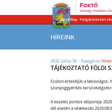
Kezdőlap
Polgármesteri Hi
HÍREINK
2020. július 30.
- Kategória:
Hírei
TÁJÉKOZTATÓ FÖLDI 
Ezúton értesítjük a lakosságot, 
szúnyoggyérítés kerül elvégzésr
A kezelés pontos időpontja: 2020
idő esetén a védekezés 2020.08.