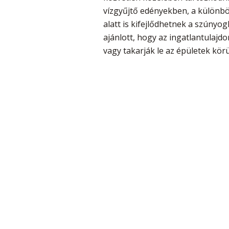
vízgyűjtő edényekben, a különb
alatt is kifejlődhetnek a szúnyo
ajánlott, hogy az ingatlantulaj
vagy takarják le az épületek kör