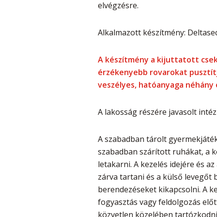
elvégzésre.
Alkalmazott készítmény: Deltasec
A készítmény a kijuttatott csek
érzékenyebb rovarokat pusztítj
veszélyes, hatóanyaga néhány ó
A lakosság részére javasolt inté
A szabadban tárolt gyermekjáték
szabadban szárított ruhákat, a k
letakarni. A kezelés idejére és a
zárva tartani és a külső levegőt
berendezéseket kikapcsolni. A k
fogyasztás vagy feldolgozás előt
közvetlen közelében tartózkodni