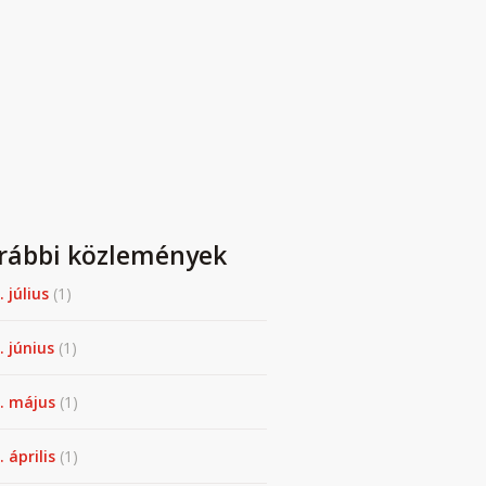
rábbi közlemények
. július
(1)
. június
(1)
. május
(1)
 április
(1)