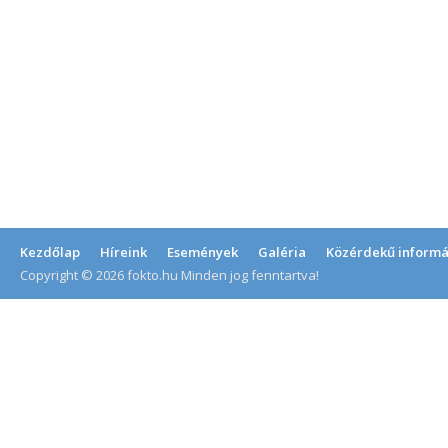
Kezdőlap
Híreink
Események
Galéria
Közérdekű informá
Copyright © 2026 fokto.hu Minden jog fenntartva!