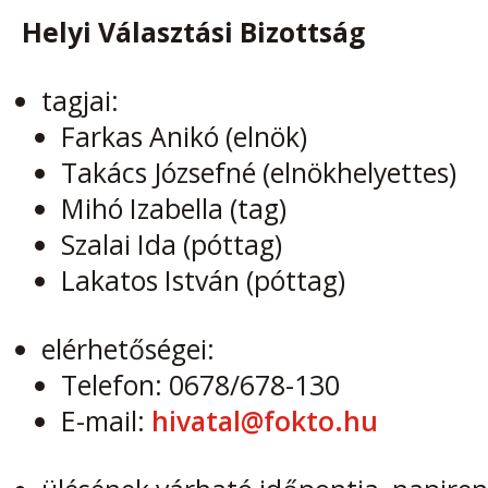
Helyi Választási Bizottság
tagjai:
Farkas Anikó (elnök)
Takács Józsefné (elnökhelyettes)
Mihó Izabella (tag)
Szalai Ida (póttag)
Lakatos István (póttag)
elérhetőségei:
Telefon: 0678/678-130
E-mail:
hivatal@fokto.hu