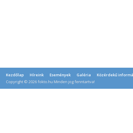
Kezdőlap
Híreink
Események
Galéria
Közérdekű informá
Copyright © 2026 fokto.hu Minden jog fenntartva!