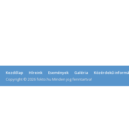
Kezdőlap
Híreink
Események
Galéria
Közérdekű informá
Copyright © 2026 fokto.hu Minden jog fenntartva!