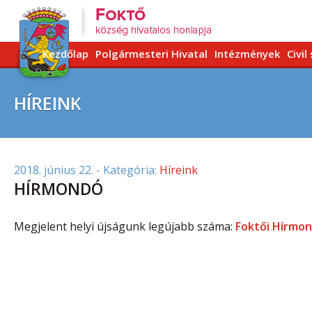
Kezdőlap
Polgármesteri Hivatal
Intézmények
Civil
HÍREINK
2018. június 22.
- Kategória:
Híreink
HÍRMONDÓ
Megjelent helyi újságunk legújabb száma:
Foktői Hírmon